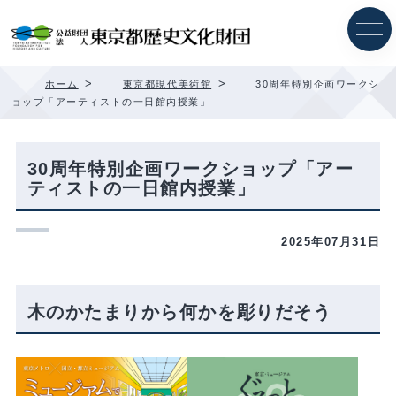
内
容
を
ス
キ
>
>
ホーム
東京都現代美術館
30周年特別企画ワークシ
ッ
ョップ「アーティストの一日館内授業」
プ
30周年特別企画ワークショップ「アー
ティストの一日館内授業」
2025年07月31日
木のかたまりから何かを彫りだそう