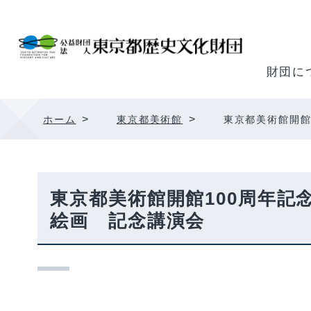
内
容
を
ス
財団に
キ
ッ
>
>
ホーム
東京都美術館
東京都美術館開館
プ
東京都美術館開館100周年
絵画 記念講演会