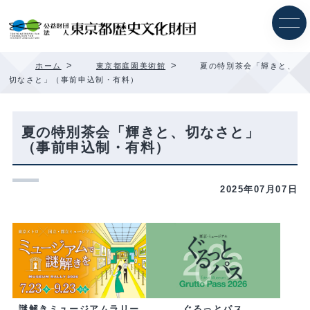
内
容
を
ス
キ
>
>
ホーム
東京都庭園美術館
夏の特別茶会「輝きと、
ッ
切なさと」（事前申込制・有料）
プ
夏の特別茶会「輝きと、切なさと」
（事前申込制・有料）
2025年07月07日
ぐるっとパス
謎解きミュージアムラリー