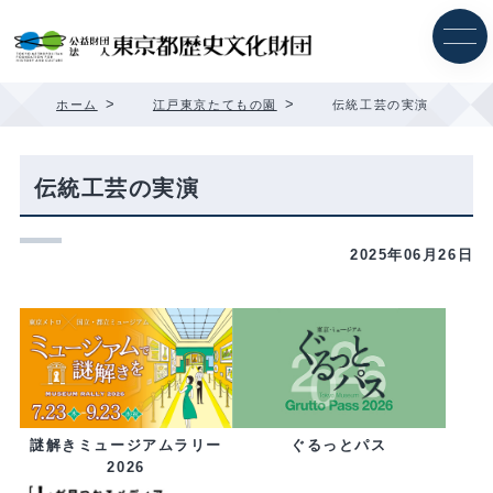
内
容
を
ス
キ
>
>
ホーム
江戸東京たてもの園
伝統工芸の実演
ッ
プ
伝統工芸の実演
2025年06月26日
ぐるっとパス
謎解きミュージアムラリー
2026