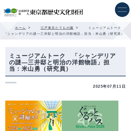
内
容
を
ス
キ
>
>
ホーム
江戸東京たてもの園
ミュージアムトーク
ッ
「シャンデリアの謎―三井邸と明治の洋館物語」担当：米山勇（研究員）
プ
ミュージアムトーク 「シャンデリア
の謎―三井邸と明治の洋館物語」担
当：米山勇（研究員）
2025年07月11日