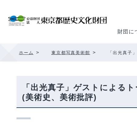
内
容
を
ス
財団に
キ
ッ
>
>
ホーム
東京都写真美術館
「出光真子」
プ
「出光真子」ゲストによるト
(美術史、美術批評)