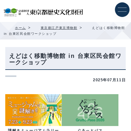
内
容
を
ス
キ
>
>
ホーム
東京都江戸東京博物館
えどはく移動博物館
ッ
in 台東区民会館ワークショップ
プ
えどはく移動博物館 in 台東区民会館ワ
ークショップ
2025年07月11日
ぐるっとパス
謎解きミュージアムラリー