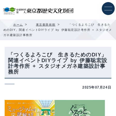
内
容
を
ス
キ
>
>
ホーム
東京都美術館
「つくるよろこび 生きるた
ッ
めのDIY」関連イベントDIYライブ by 伊藤聡宏設計考作所 + スタジオメ
プ
ガネ建築設計事務所
「つくるよろこび 生きるためのDIY」
関連イベントDIYライブ by 伊藤聡宏設
計考作所 + スタジオメガネ建築設計事
務所
2025年07月24日