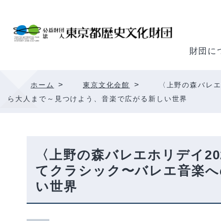
内
容
を
ス
財団に
キ
ッ
>
>
ホーム
東京文化会館
〈上野の森バレエ
プ
ら大人まで～見つけよう、音楽で広がる新しい世界
〈上野の森バレエホリデイ2
てクラシック〜バレエ音楽へ
い世界