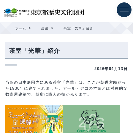
内
容
を
ス
キ
>
>
ホーム
建築
茶室「光華」紹介
ッ
プ
茶室「光華」紹介
2026年04月13日
当館の日本庭園内にある茶室「光華」は、ここが朝香宮邸だっ
た1938年に建てられました。アール・デコの本館とは対称的な
数寄屋建築で、随所に職人の技が光ります。