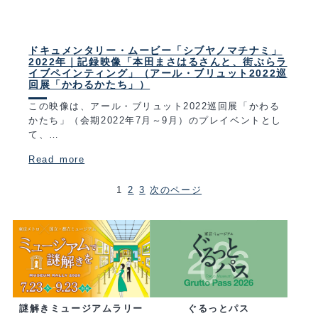
ドキュメンタリー・ムービー「シブヤノマチナミ」
2022年｜記録映像「本田まさはるさんと、街ぶらラ
イブペインティング」（アール・ブリュット2022巡
回展「かわるかたち」）
この映像は、アール・ブリュット2022巡回展「かわる
かたち」（会期2022年7月～9月）のプレイベントとし
て、…
Read more
1
2
3
次のページ
ぐるっとパス
謎解きミュージアムラリー