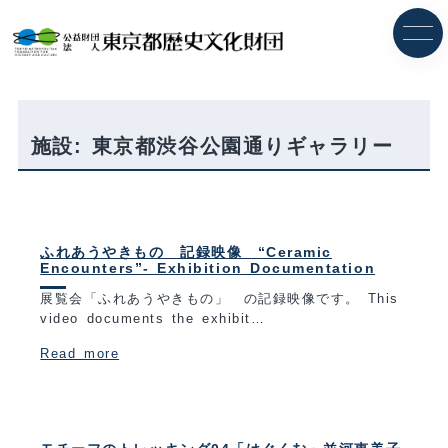
内
容
を
ス
キ
ッ
プ
施設:
東京都渋谷公園通りギャラリー
ふれあうやきもの 記録映像 “Ceramic
Encounters”- Exhibition Documentation
展覧会「ふれあうやきもの」 の記録映像です。 This
video documents the exhibit…
Read more