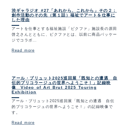
渋ギャラジオ #27「あれから、これから」その２：
創作活動のその先（第１話）福祉でアートを仕事に
した理由
アートを仕事とする福祉施設「ピクファ」施設長の原田
啓之さんとともに、ピクファとは、以前に商品パッケー
ジでコラボ…
Read more
アール・ブリュット2025巡回展「既知との遭遇 自
伝的ブリコラージュの世界へようこそ！」記録映
像 Video of Art Brut 2025 Touring
Exhibition
アール・ブリュット2025巡回展「既知との遭遇 自伝
的ブリコラージュの世界へようこそ！」の記録映像で
す。
Read more