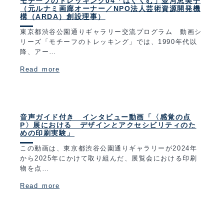
モチーフのトレッキング04「はぐくむ」並河恵美子
（元ルナミ画廊オーナー／NPO法人芸術資源開発機
構（ARDA）創設理事）
東京都渋谷公園通りギャラリー交流プログラム 動画シ
リーズ「モチーフのトレッキング」では、1990年代以
降、アー…
Read more
音声ガイド付き インタビュー動画「〈感覚の点
P〉展における デザインとアクセシビリティのた
めの印刷実験」
この動画は、東京都渋谷公園通りギャラリーが2024年
から2025年にかけて取り組んだ、展覧会における印刷
物を点…
Read more