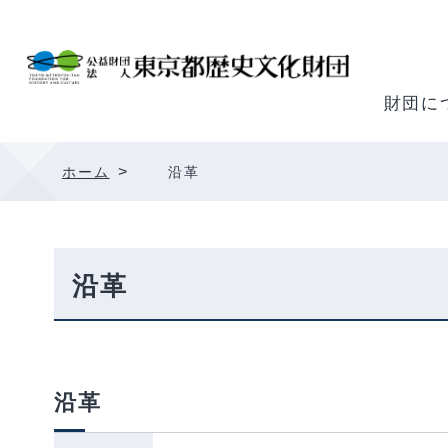
内
容
を
ス
財団に
キ
ッ
>
ホーム
沿革
プ
沿革
沿革