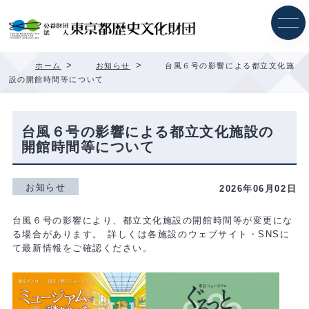
内
容
を
ス
キ
>
>
ホーム
お知らせ
台風６号の影響による都立文化施
ッ
設の開館時間等について
プ
台風６号の影響による都立文化施設の
開館時間等について
お知らせ
2026年06月02日
台風６号の影響により、都立文化施設の開館時間等が変更にな
る場合があります。 詳しくは各施設のウェブサイト・SNSに
て最新情報をご確認ください。