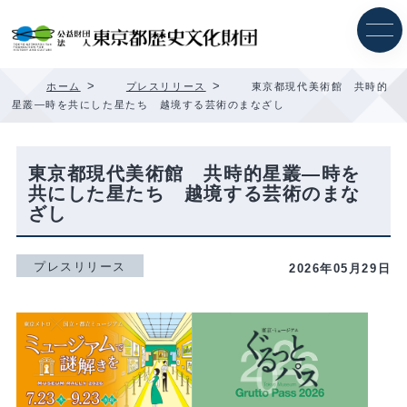
内
容
を
ス
キ
>
>
ホーム
プレスリリース
東京都現代美術館 共時的
ッ
星叢―時を共にした星たち 越境する芸術のまなざし
プ
東京都現代美術館 共時的星叢―時を
共にした星たち 越境する芸術のまな
ざし
プレスリリース
2026年05月29日