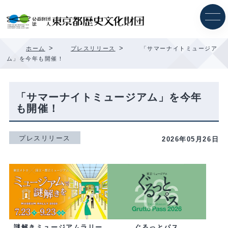
内
容
を
ス
キ
>
>
ホーム
プレスリリース
「サマーナイトミュージア
ッ
ム」を今年も開催！
プ
「サマーナイトミュージアム」を今年
も開催！
プレスリリース
2026年05月26日
ぐるっとパス
謎解きミュージアムラリー