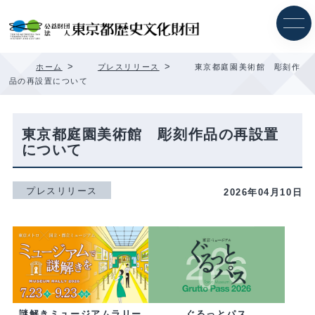
内
容
を
ス
キ
>
>
ホーム
プレスリリース
東京都庭園美術館 彫刻作
ッ
品の再設置について
プ
東京都庭園美術館 彫刻作品の再設置
について
プレスリリース
2026年04月10日
ぐるっとパス
謎解きミュージアムラリー