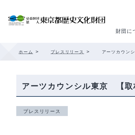
内
容
を
ス
財団に
キ
ッ
>
>
ホーム
プレスリリース
アーツカウン
プ
アーツカウンシル東京 【取
プレスリリース