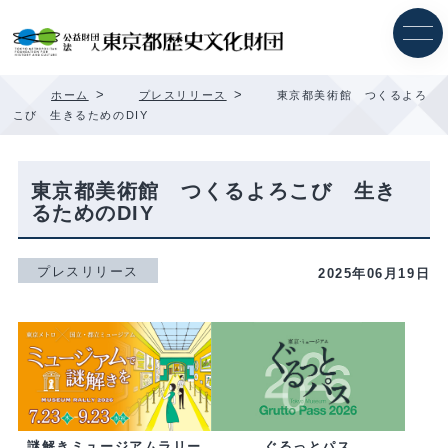
内
容
を
ス
キ
>
>
ホーム
プレスリリース
東京都美術館 つくるよろ
ッ
こび 生きるためのDIY
プ
東京都美術館 つくるよろこび 生き
るためのDIY
プレスリリース
2025年06月19日
ぐるっとパス
謎解きミュージアムラリー