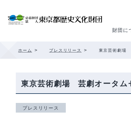
内
容
を
ス
財団に
キ
ッ
>
>
ホーム
プレスリリース
東京芸術劇場
プ
東京芸術劇場 芸劇オータム
プレスリリース