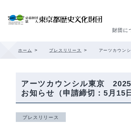
内
容
を
ス
財団に
キ
ッ
>
>
ホーム
プレスリリース
アーツカウンシ
プ
アーツカウンシル東京 202
お知らせ（申請締切：5月15日
プレスリリース