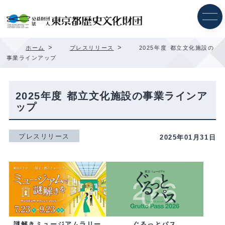
内
容
を
ス
キ
>
>
ホーム
プレスリリース
2025年度 都立文化施設の
ッ
事業ラインアップ
プ
2025年度 都立文化施設の事業ラインア
ップ
プレスリリース
2025年01月31日
ぐるっとパス
謎解きミュージアムラリー