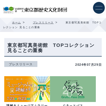
内
容
を
ス
キ
>
>
ホーム
プレスリリース
東京都写真美術館 TOPコ
ッ
レクション 見ることの重奏
プ
東京都写真美術館 TOPコレクション
見ることの重奏
プレスリリース
2024年07月29日
ぐるっとパス
謎解きミュージアムラリー