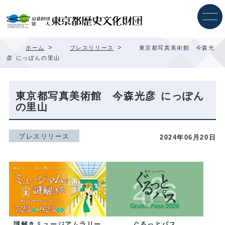
内
容
を
ス
キ
>
>
ホーム
プレスリリース
東京都写真美術館 今森光
ッ
彦 にっぽんの里山
プ
東京都写真美術館 今森光彦 にっぽん
の里山
プレスリリース
2024年06月20日
ぐるっとパス
謎解きミュージアムラリー