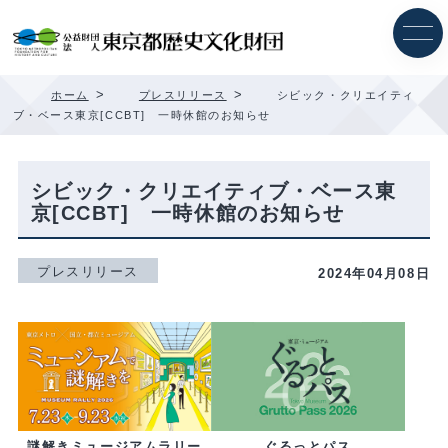
内
容
を
ス
キ
>
>
ホーム
プレスリリース
シビック・クリエイティ
ッ
ブ・ベース東京[CCBT] 一時休館のお知らせ
プ
シビック・クリエイティブ・ベース東
京[CCBT] 一時休館のお知らせ
プレスリリース
2024年04月08日
ぐるっとパス
謎解きミュージアムラリー