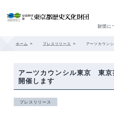
内
容
を
ス
財団に
キ
ッ
>
>
ホーム
プレスリリース
アーツカウンシ
プ
アーツカウンシル東京 東京
開催します
プレスリリース