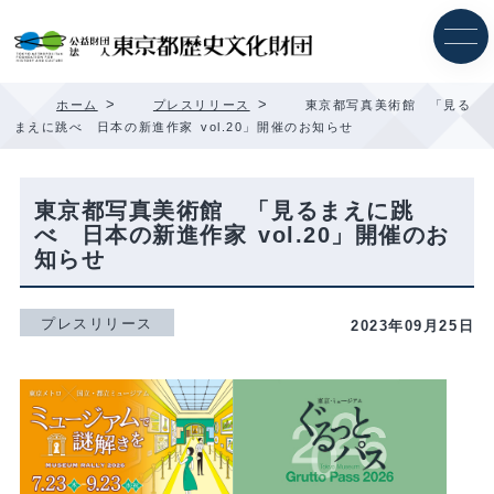
内
容
を
ス
キ
>
>
ホーム
プレスリリース
東京都写真美術館 「見る
ッ
まえに跳べ 日本の新進作家 vol.20」開催のお知らせ
プ
東京都写真美術館 「見るまえに跳
べ 日本の新進作家 vol.20」開催のお
知らせ
プレスリリース
2023年09月25日