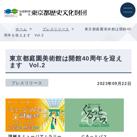
内
容
を
ス
キ
>
>
ホーム
プレスリリース
東京都庭園美術館は開館40
ッ
周年を迎えます Vol.2
プ
東京都庭園美術館は開館40周年を迎え
ます Vol.2
プレスリリース
2023年09月22日
ぐるっとパス
謎解きミュージアムラリー