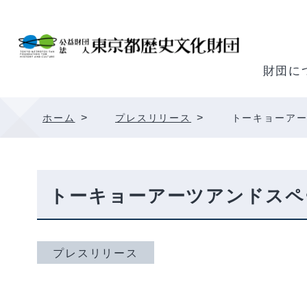
内
容
を
ス
財団に
キ
ッ
>
>
ホーム
プレスリリース
トーキョーアー
プ
トーキョーアーツアンドスペー
プレスリリース