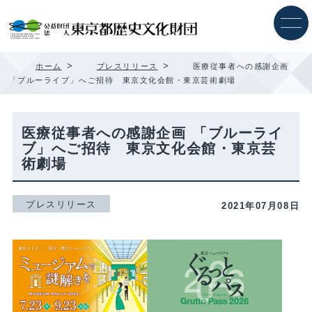
内
容
を
ス
キ
>
>
ホーム
プレスリリース
医療従事者への感謝企画
ッ
「ブルーライブ」へご招待 東京文化会館・東京芸術劇場
プ
医療従事者への感謝企画 「ブルーライ
ブ」へご招待 東京文化会館・東京芸
術劇場
プレスリリース
2021年07月08日