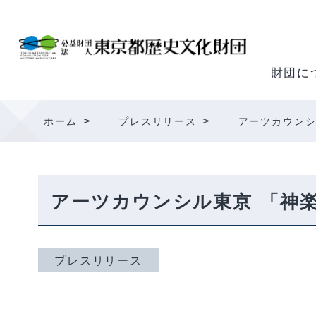
内
容
を
ス
財団に
キ
ッ
>
>
ホーム
プレスリリース
アーツカウンシ
プ
アーツカウンシル東京 「神楽
プレスリリース