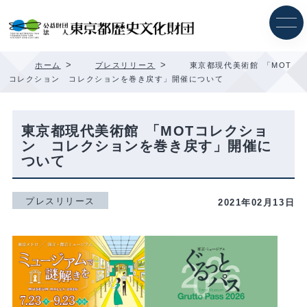
内
容
を
ス
キ
>
>
ホーム
プレスリリース
東京都現代美術館 「MOT
ッ
コレクション コレクションを巻き戻す」開催について
プ
東京都現代美術館 「MOTコレクショ
ン コレクションを巻き戻す」開催に
ついて
プレスリリース
2021年02月13日