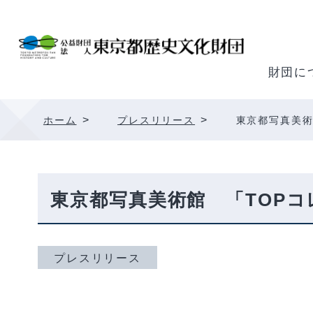
内
容
を
ス
財団に
キ
ッ
>
>
ホーム
プレスリリース
東京都写真美術
プ
東京都写真美術館 「TOP
プレスリリース