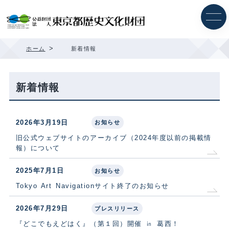
内
容
を
ス
キ
>
ホーム
新着情報
ッ
プ
新着情報
2026年3月19日
お知らせ
旧公式ウェブサイトのアーカイブ（2024年度以前の掲載情
報）について
2025年7月1日
お知らせ
Tokyo Art Navigationサイト終了のお知らせ
2026年7月29日
プレスリリース
『どこでもえどはく』（第１回）開催 ㏌ 葛西！