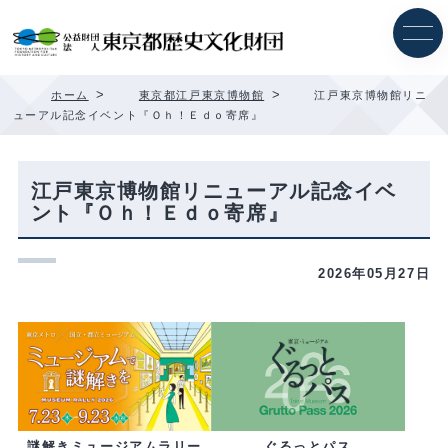
内
容
を
ス
キ
>
>
ホーム
東京都江戸東京博物館
江戸東京博物館リニ
ッ
ューアル記念イベント『Ｏｈ！Ｅｄｏ寄席』
プ
江戸東京博物館リニューアル記念イベ
ント『Ｏｈ！Ｅｄｏ寄席』
2026年05月27日
ぐるっとパス
謎解きミュージアムラリー