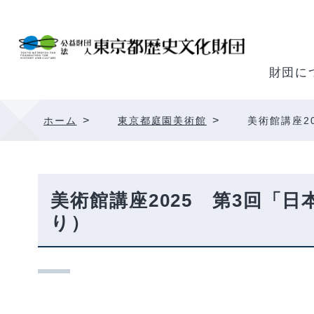
内
容
を
ス
財団に
キ
ッ
>
>
ホーム
東京都庭園美術館
美術館講座2
プ
美術館講座2025 第3回「
り）