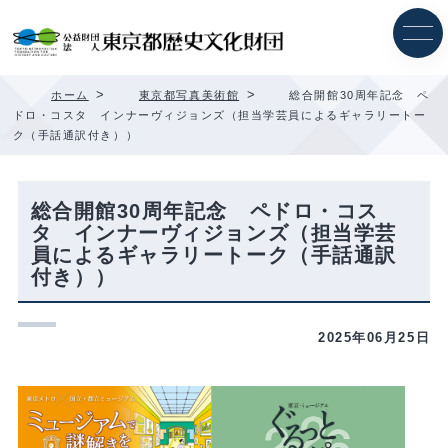
内
容
を
ス
キ
>
>
ホーム
東京都写真美術館
総合開館30周年記念 ペ
ッ
ドロ・コスタ インナーヴィジョンズ（担当学芸員によるギャラリートー
プ
ク（手話通訳付き））
総合開館30周年記念 ペドロ・コス
タ インナーヴィジョンズ（担当学芸
員によるギャラリートーク（手話通訳
付き））
2025年06月25日