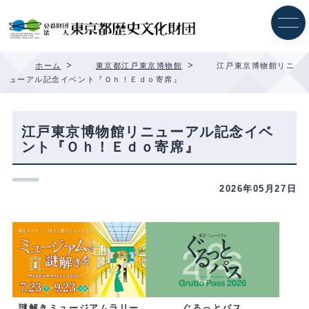
内
容
を
ス
キ
>
>
ホーム
東京都江戸東京博物館
江戸東京博物館リニ
ッ
ューアル記念イベント『Ｏｈ！Ｅｄｏ寄席』
プ
江戸東京博物館リニューアル記念イベ
ント『Ｏｈ！Ｅｄｏ寄席』
2026年05月27日
ぐるっとパス
謎解きミュージアムラリー