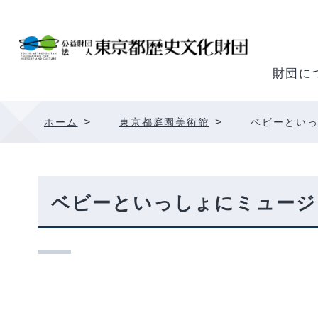
内
容
を
ス
財団に
キ
ッ
>
>
ホーム
東京都庭園美術館
ベビーといっ
プ
ベビーといっしょにミュージ