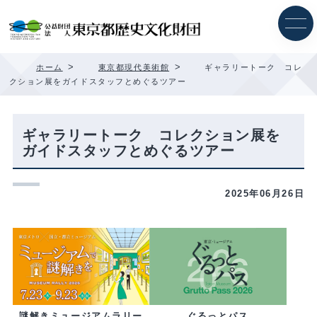
内
容
を
ス
キ
>
>
ホーム
東京都現代美術館
ギャラリートーク コレ
ッ
クション展をガイドスタッフとめぐるツアー
プ
ギャラリートーク コレクション展を
ガイドスタッフとめぐるツアー
2025年06月26日
ぐるっとパス
謎解きミュージアムラリー