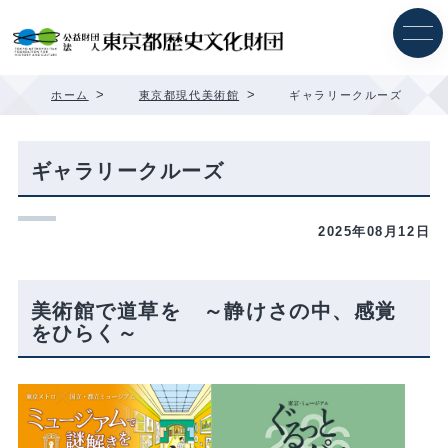
内
容
を
ス
キ
>
>
ホーム
東京都現代美術館
ギャラリークルーズ
ッ
プ
ギャラリークルーズ
2025年08月12日
美術館で道草を ～静けさの中、感覚
をひらく～