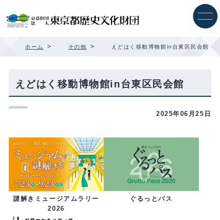
内
容
を
ス
キ
>
>
ホーム
その他
えどはく移動博物館in台東区民会館
ッ
プ
えどはく移動博物館in台東区民会館
2025年06月25日
ぐるっとパス
謎解きミュージアムラリー
2026