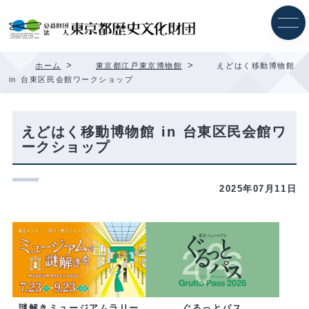
内
容
を
ス
キ
>
>
ホーム
東京都江戸東京博物館
えどはく移動博物館
ッ
in 台東区民会館ワークショップ
プ
えどはく移動博物館 in 台東区民会館ワ
ークショップ
2025年07月11日
ぐるっとパス
謎解きミュージアムラリー