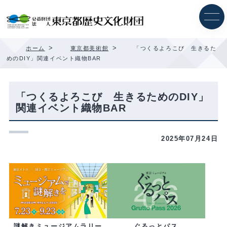
内
容
を
ス
キ
>
>
ホーム
東京都美術館
「つくるよろこび 生きるた
ッ
めのDIY」関連イベント織物BAR
プ
「つくるよろこび 生きるためのDIY」
関連イベント織物BAR
2025年07月24日
ぐるっとパス
謎解きミュージアムラリー