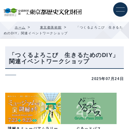
内
容
を
ス
キ
>
>
ホーム
東京都美術館
「つくるよろこび 生きるた
ッ
めのDIY」関連イベントワークショップ
プ
「つくるよろこび 生きるためのDIY」
関連イベントワークショップ
2025年07月24日
ぐるっとパス
謎解きミュージアムラリー