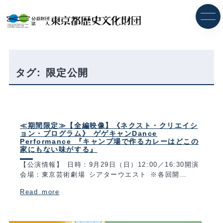
内
容
を
ス
キ
ッ
プ
タグ:
限定公開
≪期間限定≫【全編映像】《ネクスト・クリエイシ
ョン・プログラム》 ゲゲキャンDance
Performance 『キャンプ場で作るカレーはどこの
家にもない味がする』
【公演情報】 日時：9月29日（日）12:00／16:30開演
会場：東京芸術劇場 シアターウエスト ※各回開…
Read more