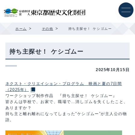
内
容
を
ス
キ
>
>
ホーム
その他
持ち主探せ！ ケシゴムー
ッ
プ
持ち主探せ！ ケシゴムー
2025年10月15日
ネクスト・クリエイション・プログラム 映画と夏の7日間
（2025年）
ワークショップ制作作品 『持ち主探せ！ ケシゴムー』
皆さんは学校で、お家で、職場で…消しゴムを失くしたこと、
ありますか？
持ち主と離れ離れになってしまった“ケシゴムー”が主人公の物
語。