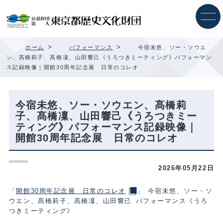
内
容
を
ス
キ
>
>
ホーム
パフォーマンス
今宿未悠、ソー・ソウエ
ッ
ン、髙橋莉子、髙橋凜、山田響己《うろつきミーティング》パフォーマン
プ
ス記録映像｜開館30周年記念展 日常のコレオ
今宿未悠、ソー・ソウエン、髙橋莉
子、髙橋凜、山田響己《うろつきミー
ティング》パフォーマンス記録映像｜
開館30周年記念展 日常のコレオ
2026年05月22日
「
開館30周年記念展 日常のコレオ
」 今宿未悠、ソー・ソ
ウエン、髙橋莉子、髙橋凜、山田響己 パフォーマンス《うろ
つきミーティング》