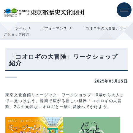
内
容
を
ス
キ
>
>
ホーム
パフォーマンス
「コオロギの大冒険」ワー
ッ
クショップ紹介
プ
「コオロギの大冒険」ワークショップ
紹介
2025年03月25日
東京文化会館ミュージック・ワークショップ～0歳から大人ま
で～見つけよう、音楽で広がる新しい世界「コオロギの大冒
険」2匹の元気なコオロギと一緒に冒険へでかけよう。