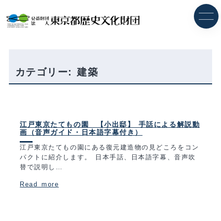
内
容
を
ス
キ
ッ
プ
カテゴリー:
建築
江戸東京たてもの園 【小出邸】 手話による解説動
画（音声ガイド・日本語字幕付き）
江戸東京たてもの園にある復元建造物の見どころをコン
パクトに紹介します。 日本手話、日本語字幕、音声吹
替で説明し…
Read more