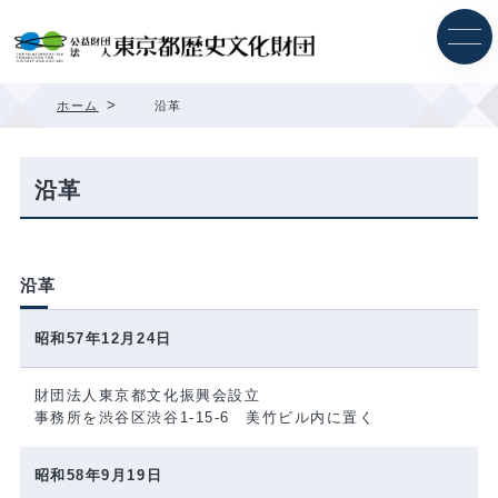
内
容
を
ス
キ
>
ホーム
沿革
ッ
プ
沿革
沿革
昭和57年12月24日
財団法人東京都文化振興会設立
事務所を渋谷区渋谷1-15-6 美竹ビル内に置く
昭和58年9月19日